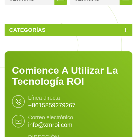
circular en la calle
CATEGORÍAS
Comience A Utilizar La
Tecnología ROI
Línea directa
+8615859279267
Correo electrónico
info@xmroi.com