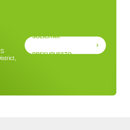
SOLICITAR
CS
PRESUPUESTO
strict,