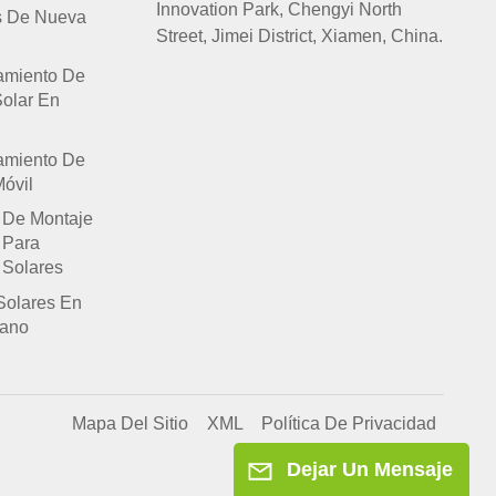
Innovation Park, Chengyi North
s De Nueva
Street, Jimei District, Xiamen, China.
amiento De
Solar En
amiento De
óvil
 De Montaje
 Para
 Solares
Solares En
lano
Mapa Del Sitio
XML
Política De Privacidad
Dejar Un Mensaje