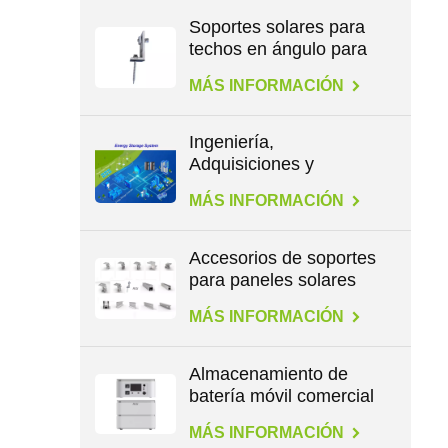
Soportes solares para
techos en ángulo para
patas en L
MÁS INFORMACIÓN
Ingeniería,
Adquisiciones y
Construcción en
MÁS INFORMACIÓN
Energía
Accesorios de soportes
para paneles solares
para todo tipo de
MÁS INFORMACIÓN
techos
Almacenamiento de
batería móvil comercial
de gran capacidad de
MÁS INFORMACIÓN
2,3 kWh