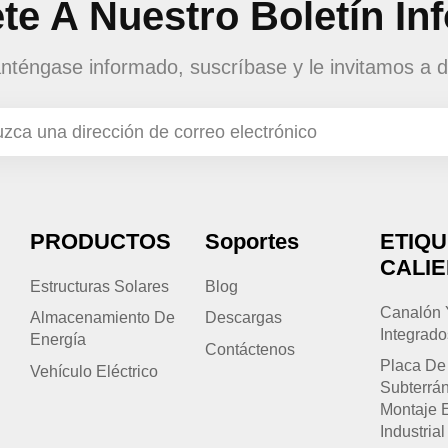
te A Nuestro Boletín In
téngase informado, suscríbase y le invitamos a d
PRODUCTOS
Soportes
ETIQ
CALI
Estructuras Solares
Blog
Canalón 
Almacenamiento De
Descargas
Integrado
Energía
Contáctenos
Placa De
Vehículo Eléctrico
Subterrá
Montaje 
Industrial