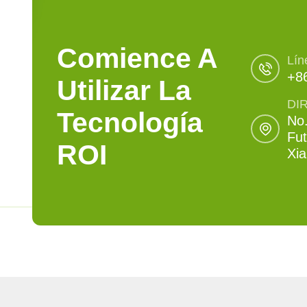
Comience A
Lín
+8
Utilizar La
DI
Tecnología
No.
Fut
ROI
Xi