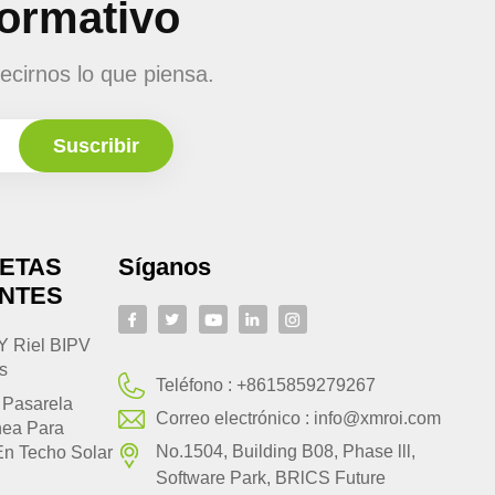
formativo
ecirnos lo que piensa.
UETAS
Síganos
ENTES
Y Riel BIPV
s
Teléfono :
+8615859279267
 Pasarela
Correo electrónico :
info@xmroi.com
nea Para
No.1504, Building B08, Phase lll,
En Techo Solar
Software Park, BRlCS Future