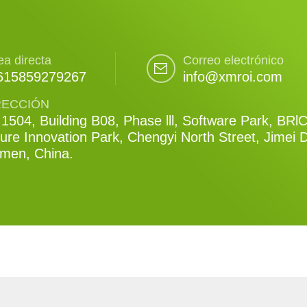
ea directa
Correo electrónico
615859279267
info@xmroi.com
RECCIÓN
1504, Building B08, Phase lll, Software Park, BRl
ure Innovation Park, Chengyi North Street, Jimei Di
amen, China.