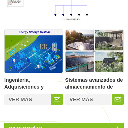
Ingeniería,
Sistemas avanzados de
Adquisiciones y
almacenamiento de
Construcción en
energía en baterías
VER MÁS
VER MÁS
Energía