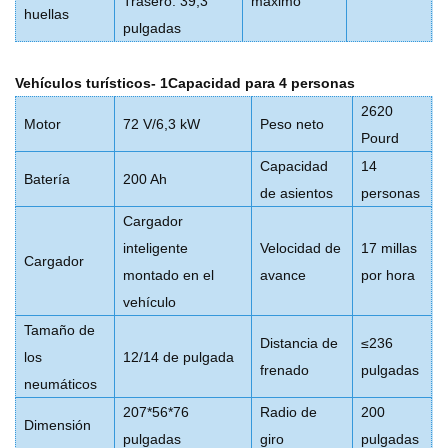
Trasero: 39,3
máximo
huellas
pulgadas
Vehículos turísticos
- 1
Capacidad para 4 personas
2620
Motor
72 V/6,3 kW
Peso neto
Pourd
Capacidad
14
Batería
200 Ah
de asientos
personas
Cargador
inteligente
Velocidad de
17 millas
Cargador
montado en el
avance
por hora
vehículo
Tamaño de
Distancia de
≤236
los
12/14 de pulgada
frenado
pulgadas
neumáticos
207*56*76
Radio de
200
Dimensión
pulgadas
giro
pulgadas