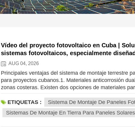
Vídeo del proyecto fotovoltaico en Cuba | Solu
sistemas fotovoltaicos, especialmente diseñad
humedad y altas temperaturas.
AUG 04, 2026
Principales ventajas del sistema de montaje terrestre p
para proyectos cubanos.1. Materiales anticorrosión dual
zonas costeras. Existen dos opciones de materiales par
disponibles para proyectos en el extranjero:Soportes de
clasificación C5-M (el grado anticorrosión más alto), res
ETIQUETAS :
Sistema De Montaje De Paneles Foto
Caribe, sin necesidad de eliminar el óxido ni realizar 
Sistemas De Montaje En Tierra Para Paneles Solares
posterior;Soportes de acero galvanizado en caliente Q
cuanto a costes, capas galvanizadas extragruesas, ade
resistencia en suelos arcillosos y duros.Todos los torni