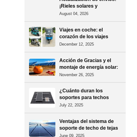
especialmente diseñada
¡Rieles solares y
para entornos costeros
accesorios fotovoltaicos
August 04, 2026
con alta humedad y altas
enviados a Filipinas!
temperaturas.
Viajes en coche: el
corazón de los viajes
locales
December 12, 2025
Acción de Gracias y el
montaje de energía solar:
que alimenta nuestros
November 26, 2025
hogares
¿Cuánto duran los
soportes para techos
solares y qué
July 22, 2025
mantenimiento requieren?
Ventajas del sistema de
soporte de techo de tejas
de acero de color
June 09, 2025