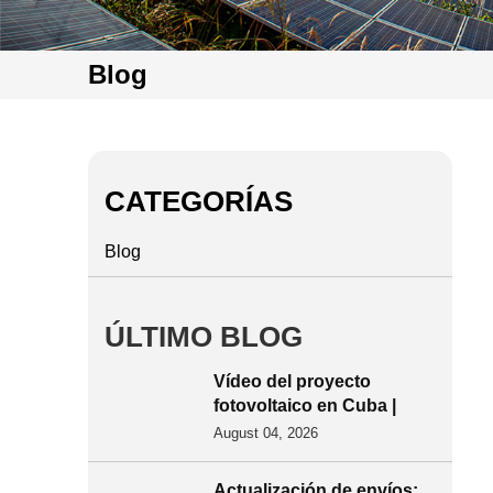
Blog
CATEGORÍAS
Blog
ÚLTIMO BLOG
Vídeo del proyecto
fotovoltaico en Cuba |
Solución de montaje en
August 04, 2026
tierra para sistemas
fotovoltaicos,
Actualización de envíos: