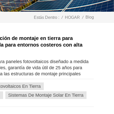
Blog
Estás Dentro :
/
HOGAR
/
ción de montaje en tierra para
a para entornos costeros con alta
ara paneles fotovoltaicos diseñado a medida
es, garantía de vida útil de 25 años para
a las estructuras de montaje principales
 aleación de aluminio 6005-T5: ligeros, con
istentes a la corrosión por niebla salina del
voltaicos En Tierra
mantenimiento durante su funcionamiento
Sistemas De Montaje Solar En Tierra
355B: Alta capacidad de carga con ventajas en
cuados para cimentaciones de pilotes de alta
llos y accesorios están fabricados en acero