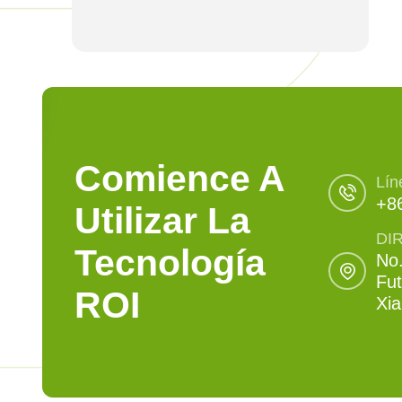
Comience A
Lín
+8
Utilizar La
DI
Tecnología
No.
Fut
ROI
Xi