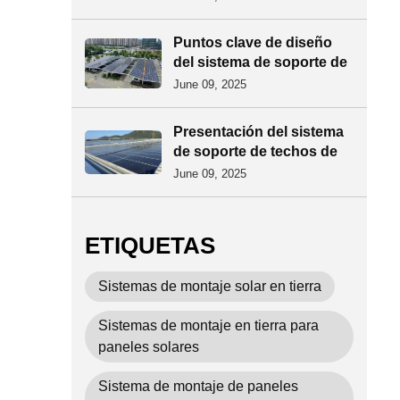
Puntos clave de diseño
del sistema de soporte de
techo de tejas de acero de
June 09, 2025
color
Presentación del sistema
de soporte de techos de
tejas de acero de color: un
June 09, 2025
análisis exhaustivo desde
la estructura hasta la
aplicación
ETIQUETAS
Sistemas de montaje solar en tierra
Sistemas de montaje en tierra para
paneles solares
Sistema de montaje de paneles