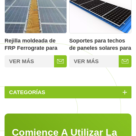
Rejilla moldeada de
Soportes para techos
FRP Ferrograte para
de paneles solares para
montaje de paneles
todo tipo de techos
VER MÁS
VER MÁS
solares
CATEGORÍAS
Comience A Utilizar La