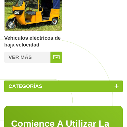
Vehículos eléctricos de
baja velocidad
homologados para
VER MÁS
circular en la calle
CATEGORÍAS
Comience A Utilizar La