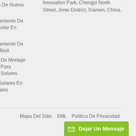
Innovation Park, Chengyi North
s De Nueva
Street, Jimei District, Xiamen, China.
amiento De
Solar En
amiento De
óvil
 De Montaje
 Para
 Solares
Solares En
lano
Mapa Del Sitio
XML
Política De Privacidad
Dejar Un Mensaje