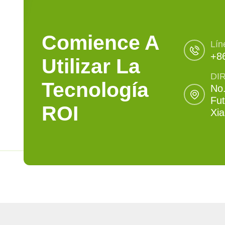
Comience A
Lín
+8
Utilizar La
DI
Tecnología
No.
Fut
ROI
Xi