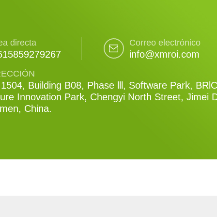
ea directa
Correo electrónico
615859279267
info@xmroi.com
RECCIÓN
1504, Building B08, Phase lll, Software Park, BRl
ure Innovation Park, Chengyi North Street, Jimei Di
amen, China.