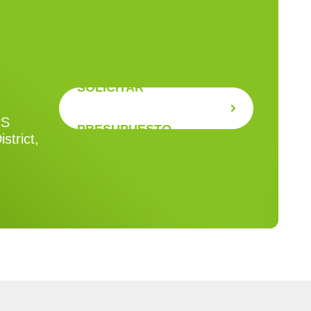
SOLICITAR
CS
PRESUPUESTO
strict,