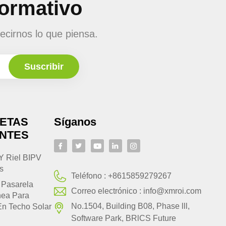
formativo
ecirnos lo que piensa.
UETAS
Síganos
ENTES
Y Riel BIPV
s
Teléfono :
+8615859279267
 Pasarela
Correo electrónico :
info@xmroi.com
nea Para
No.1504, Building B08, Phase lll,
En Techo Solar
Software Park, BRlCS Future