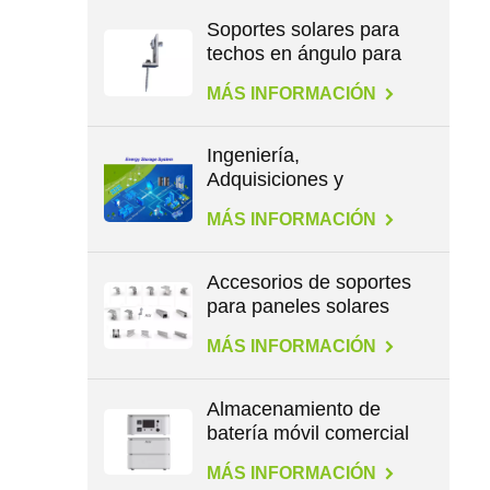
Soportes solares para
techos en ángulo para
patas en L
MÁS INFORMACIÓN
Ingeniería,
Adquisiciones y
Construcción en
MÁS INFORMACIÓN
Energía
Accesorios de soportes
para paneles solares
para todo tipo de
MÁS INFORMACIÓN
techos
Almacenamiento de
batería móvil comercial
de gran capacidad de
MÁS INFORMACIÓN
2,3 kWh