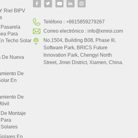
Y Riel BIPV
s
Teléfono :
+8615859279267
 Pasarela
Correo electrónico :
info@xmroi.com
nea Para
No.1504, Building B08, Phase lll,
En Techo Solar
Software Park, BRlCS Future
Innovation Park, Chengyi North
s De Nueva
Street, Jimei District, Xiamen, China.
amiento De
Solar En
amiento De
óvil
 De Montaje
 Para
 Solares
Solares En