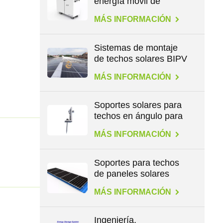
energía móvil de
1,1/4,6/14,3 kWh
MÁS INFORMACIÓN
Sistemas de montaje
de techos solares BIPV
MÁS INFORMACIÓN
Soportes solares para
techos en ángulo para
patas en L
MÁS INFORMACIÓN
Soportes para techos
de paneles solares
para todo tipo de
MÁS INFORMACIÓN
techos
Ingeniería,