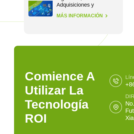
Adquisiciones y
Construcción en
MÁS INFORMACIÓN
Energía
Comience A
Lín
+8
Utilizar La
DI
Tecnología
No.
Fut
ROI
Xi