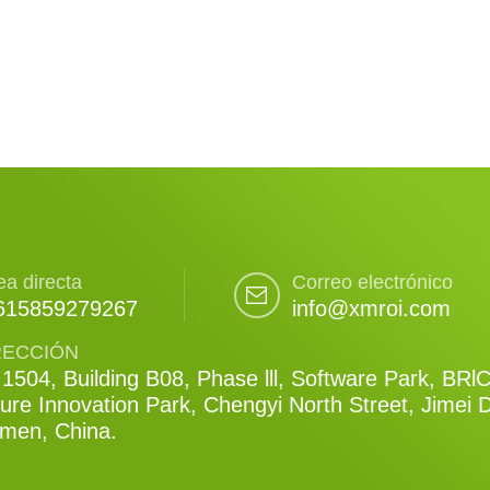
ea directa
Correo electrónico
615859279267
info@xmroi.com
RECCIÓN
1504, Building B08, Phase lll, Software Park, BRl
ure Innovation Park, Chengyi North Street, Jimei Di
amen, China.