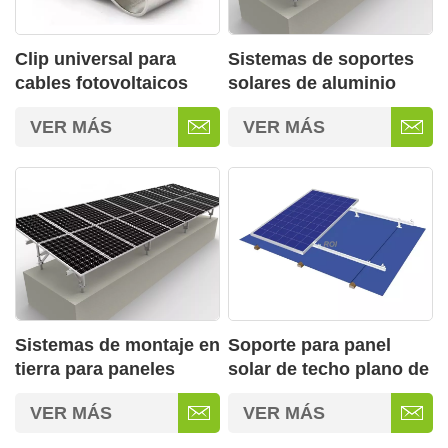
Clip universal para
Sistemas de soportes
cables fotovoltaicos
solares de aluminio
para la gestión de
para montaje en suelo
VER MÁS
VER MÁS
cables fotovoltaicos
de fácil instalación
Sistemas de montaje en
Soporte para panel
tierra para paneles
solar de techo plano de
solares
metal con inclinación
VER MÁS
VER MÁS
ajustable