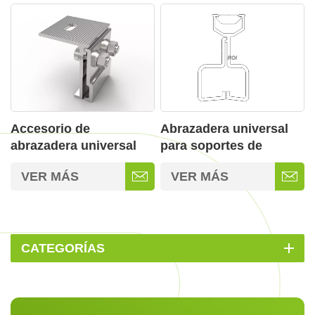
Accesorio de
Abrazadera universal
abrazadera universal
para soportes de
resistente a la
paneles solares para
VER MÁS
VER MÁS
corrosión para
techos
soportes de paneles
solares
CATEGORÍAS