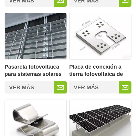
VER MÁS
VER MÁS
tipos de techo
paneles solares para
techos
Placa de conexión a
Pasarela fotovoltaica
tierra fotovoltaica de
para sistemas solares
acero inoxidable para
en azotea
VER MÁS
VER MÁS
soportes solares