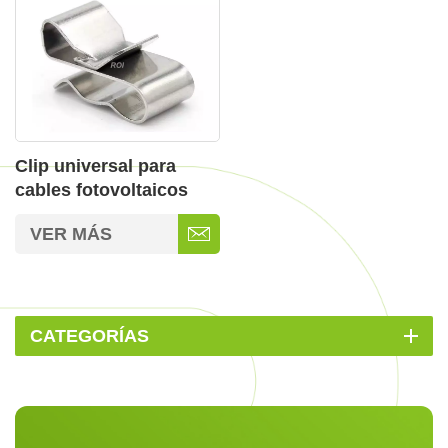
Clip universal para
cables fotovoltaicos
para la gestión de
VER MÁS
cables fotovoltaicos
CATEGORÍAS