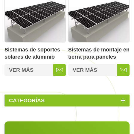
Sistemas de soportes
Sistemas de montaje en
solares de aluminio
tierra para paneles
para montaje en suelo
solares
VER MÁS
VER MÁS
de fácil instalación
CATEGORÍAS