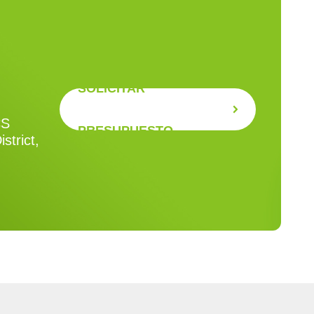
SOLICITAR
CS
PRESUPUESTO
strict,