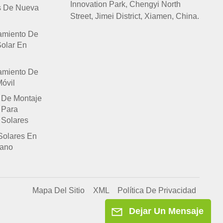
Innovation Park, Chengyi North
s De Nueva
Street, Jimei District, Xiamen, China.
amiento De
Solar En
amiento De
óvil
 De Montaje
 Para
 Solares
Solares En
lano
Mapa Del Sitio
XML
Política De Privacidad
Dejar Un Mensaje