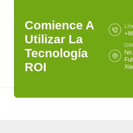
Comience A
Lín
+8
Utilizar La
DI
Tecnología
No.
Fut
ROI
Xi