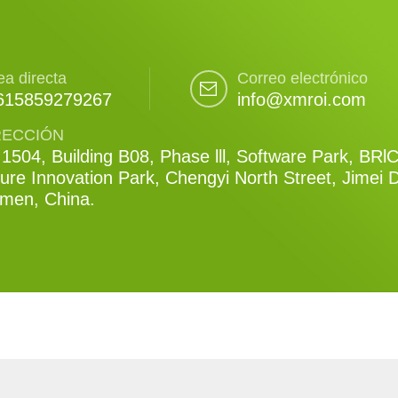
ea directa
Correo electrónico
615859279267
info@xmroi.com
RECCIÓN
1504, Building B08, Phase lll, Software Park, BRl
ure Innovation Park, Chengyi North Street, Jimei Di
amen, China.