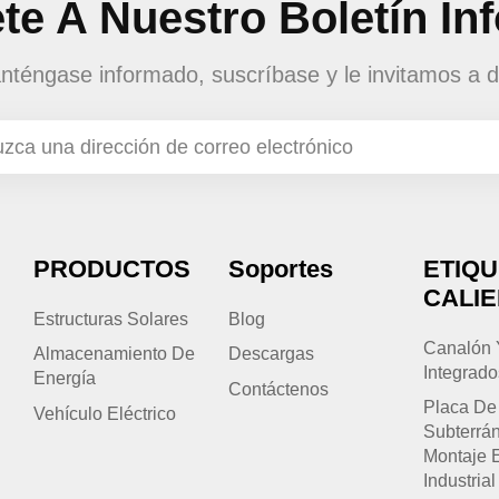
te A Nuestro Boletín In
téngase informado, suscríbase y le invitamos a d
PRODUCTOS
Soportes
ETIQ
CALI
Estructuras Solares
Blog
Canalón 
Almacenamiento De
Descargas
Integrado
Energía
Contáctenos
Placa De
Vehículo Eléctrico
Subterrá
Montaje 
Industrial