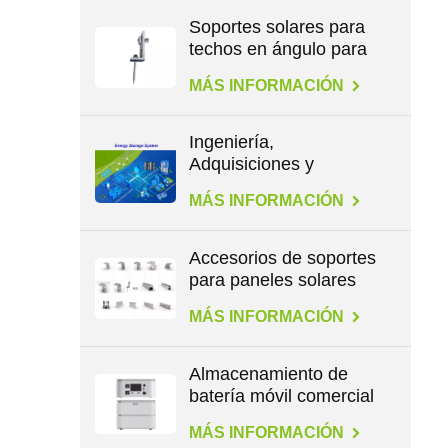
Soportes solares para
techos en ángulo para
patas en L
MÁS INFORMACIÓN
Ingeniería,
Adquisiciones y
Construcción en
MÁS INFORMACIÓN
Energía
Accesorios de soportes
para paneles solares
para todo tipo de
MÁS INFORMACIÓN
techos
Almacenamiento de
batería móvil comercial
de gran capacidad de
MÁS INFORMACIÓN
2,3 kWh