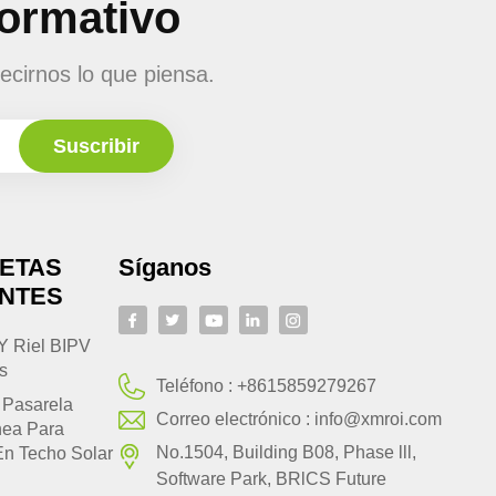
formativo
ecirnos lo que piensa.
UETAS
Síganos
ENTES
Y Riel BIPV
s
Teléfono :
+8615859279267
 Pasarela
Correo electrónico :
info@xmroi.com
nea Para
No.1504, Building B08, Phase lll,
En Techo Solar
Software Park, BRlCS Future