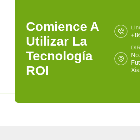
Comience A
Lín
+8
Utilizar La
DI
Tecnología
No.
Fut
ROI
Xi