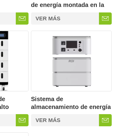
de energía montada en la
e energía
pared
VER MÁS
de
Sistema de
alto
almacenamiento de energía
25 kWh
de batería móvil de 2,3 kWh
VER MÁS
de grado de servicio
público