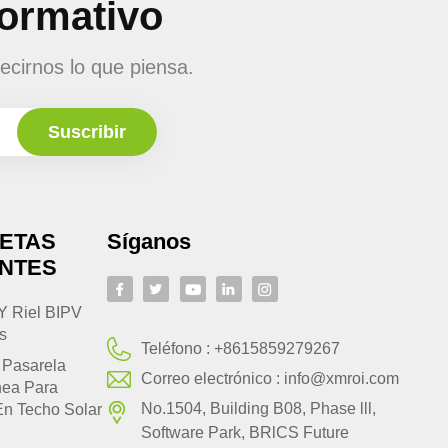
formativo
ecirnos lo que piensa.
UETAS
Síganos
ENTES
Y Riel BIPV
s
Teléfono :
+8615859279267
 Pasarela
Correo electrónico :
info@xmroi.com
nea Para
No.1504, Building B08, Phase lll,
En Techo Solar
Software Park, BRlCS Future