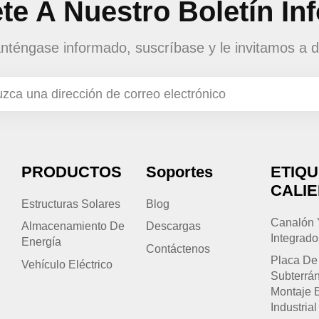
te A Nuestro Boletín In
téngase informado, suscríbase y le invitamos a d
PRODUCTOS
Soportes
ETIQ
CALI
Estructuras Solares
Blog
Canalón 
Almacenamiento De
Descargas
Integrado
Energía
Contáctenos
Placa De
Vehículo Eléctrico
Subterrá
Montaje 
Industrial