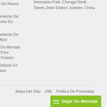
Innovation Park, Chengyi North
s De Nueva
Street, Jimei District, Xiamen, China.
amiento De
Solar En
amiento De
óvil
 De Montaje
 Para
 Solares
Solares En
lano
Mapa Del Sitio
XML
Política De Privacidad
Dejar Un Mensaje