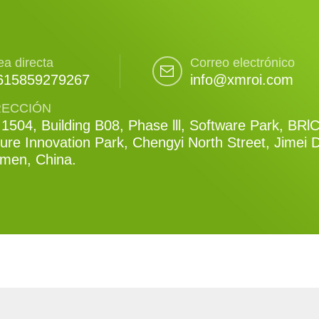
ea directa
Correo electrónico
615859279267
info@xmroi.com
RECCIÓN
1504, Building B08, Phase lll, Software Park, BRl
ure Innovation Park, Chengyi North Street, Jimei Di
amen, China.