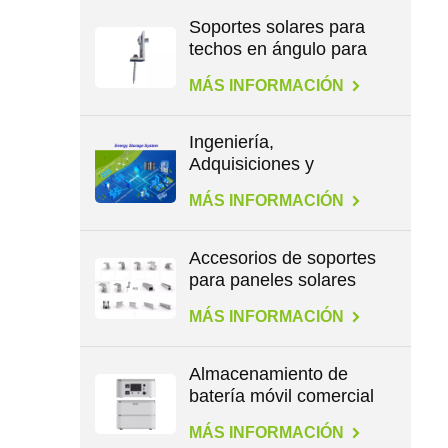
Soportes solares para
techos en ángulo para
patas en L
MÁS INFORMACIÓN
Ingeniería,
Adquisiciones y
Construcción en
MÁS INFORMACIÓN
Energía
Accesorios de soportes
para paneles solares
para todo tipo de
MÁS INFORMACIÓN
techos
Almacenamiento de
batería móvil comercial
de gran capacidad de
MÁS INFORMACIÓN
2,3 kWh