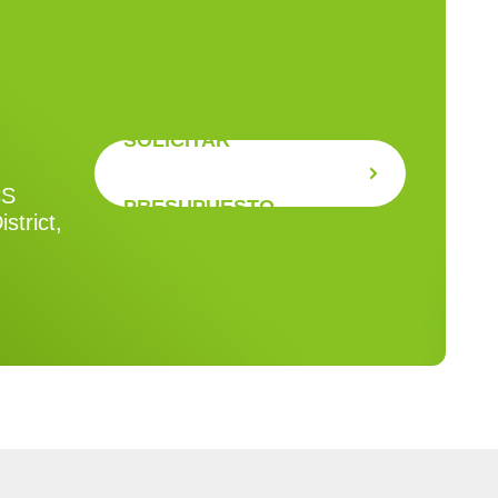
SOLICITAR
CS
PRESUPUESTO
strict,