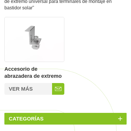
de extremo universal para terminales de montaje en
bastidor solar"
Accesorio de
abrazadera de extremo
de liberación rápida
VER MÁS
para sistemas de
montaje solar
CATEGORÍAS