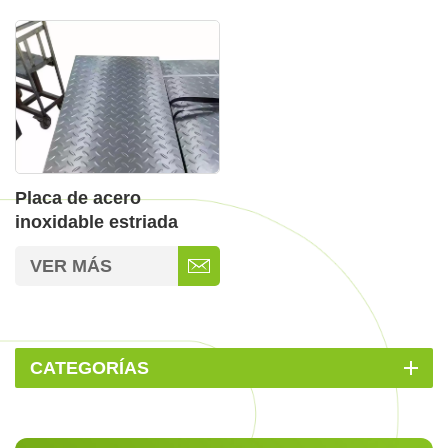
Placa de acero
inoxidable estriada
para montaje en
VER MÁS
paneles solares
CATEGORÍAS