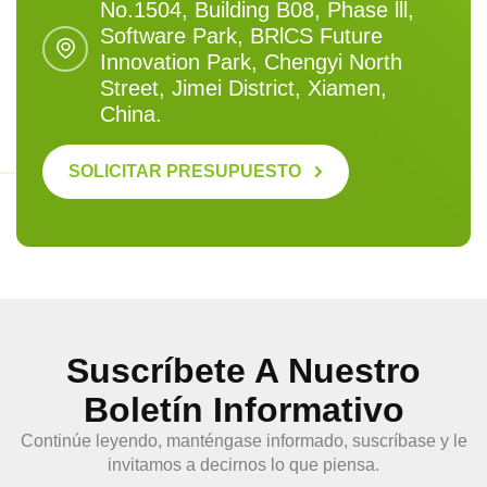
No.1504, Building B08, Phase lll,
Software Park, BRlCS Future
Innovation Park, Chengyi North
Street, Jimei District, Xiamen,
China.
SOLICITAR PRESUPUESTO
Suscríbete A Nuestro
Boletín Informativo
Continúe leyendo, manténgase informado, suscríbase y le
invitamos a decirnos lo que piensa.