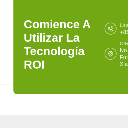
Comience A
Lín
+8
Utilizar La
DI
Tecnología
No.
Fut
ROI
Xi