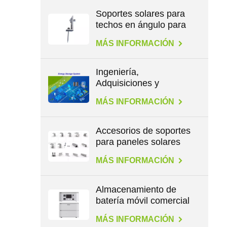
Soportes solares para
techos en ángulo para
patas en L
MÁS INFORMACIÓN
Ingeniería,
Adquisiciones y
Construcción en
MÁS INFORMACIÓN
Energía
Accesorios de soportes
para paneles solares
para todo tipo de
MÁS INFORMACIÓN
techos
Almacenamiento de
batería móvil comercial
de gran capacidad de
MÁS INFORMACIÓN
2,3 kWh