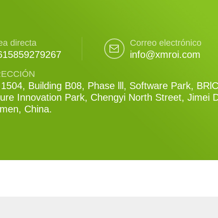
ea directa
Correo electrónico
615859279267
info@xmroi.com
RECCIÓN
1504, Building B08, Phase lll, Software Park, BRl
ure Innovation Park, Chengyi North Street, Jimei Di
amen, China.