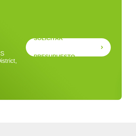
SOLICITAR
CS
PRESUPUESTO
strict,