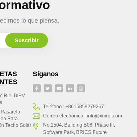
formativo
ecirnos lo que piensa.
UETAS
Síganos
ENTES
Y Riel BIPV
s
Teléfono :
+8615859279267
 Pasarela
Correo electrónico :
info@xmroi.com
nea Para
No.1504, Building B08, Phase lll,
En Techo Solar
Software Park, BRlCS Future