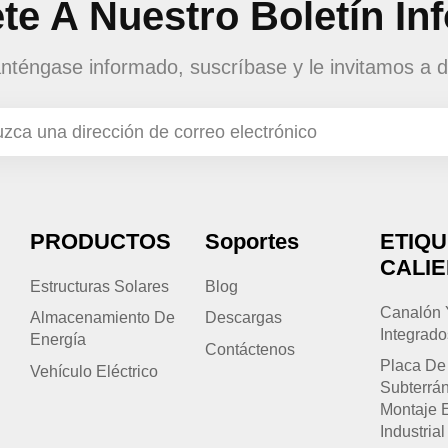
te A Nuestro Boletín In
téngase informado, suscríbase y le invitamos a d
PRODUCTOS
Soportes
ETIQ
CALI
Estructuras Solares
Blog
Canalón 
Almacenamiento De
Descargas
Integrado
Energía
Contáctenos
Placa De
Vehículo Eléctrico
Subterrá
Montaje 
Industrial