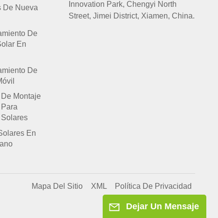
Innovation Park, Chengyi North
s De Nueva
Street, Jimei District, Xiamen, China.
amiento De
Solar En
amiento De
óvil
 De Montaje
 Para
 Solares
Solares En
lano
Mapa Del Sitio
XML
Política De Privacidad
Dejar Un Mensaje