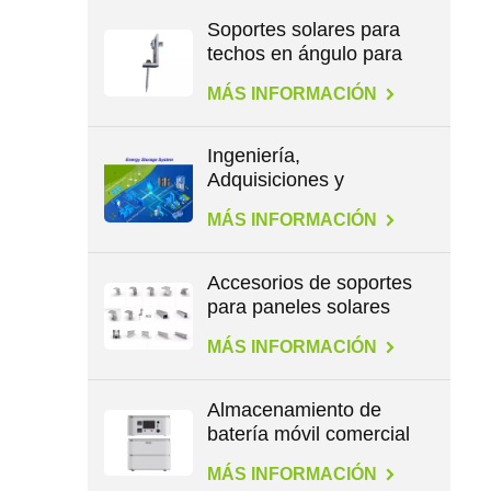
Soportes solares para
techos en ángulo para
patas en L
MÁS INFORMACIÓN
Ingeniería,
Adquisiciones y
Construcción en
MÁS INFORMACIÓN
Energía
Accesorios de soportes
para paneles solares
para todo tipo de
MÁS INFORMACIÓN
techos
Almacenamiento de
batería móvil comercial
de gran capacidad de
MÁS INFORMACIÓN
2,3 kWh