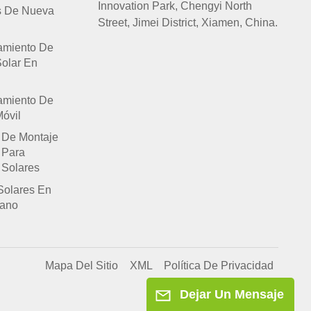
Innovation Park, Chengyi North
s De Nueva
Street, Jimei District, Xiamen, China.
amiento De
Solar En
amiento De
óvil
 De Montaje
 Para
 Solares
Solares En
lano
Mapa Del Sitio
XML
Política De Privacidad
Dejar Un Mensaje