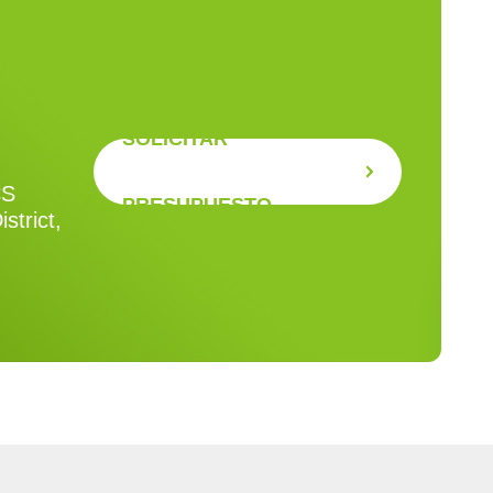
SOLICITAR
CS
PRESUPUESTO
strict,