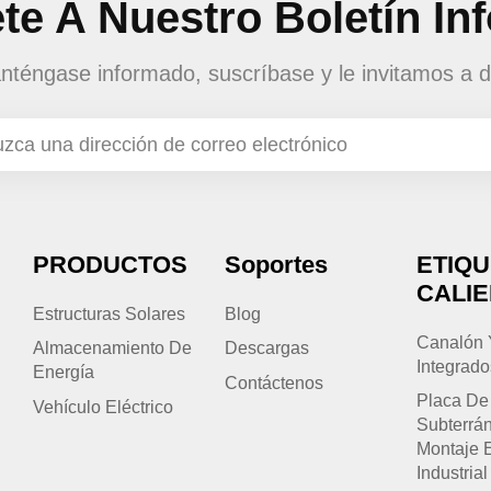
te A Nuestro Boletín In
téngase informado, suscríbase y le invitamos a d
PRODUCTOS
Soportes
ETIQ
CALI
Estructuras Solares
Blog
Canalón 
Almacenamiento De
Descargas
Integrado
Energía
Contáctenos
Placa De
Vehículo Eléctrico
Subterrá
Montaje 
Industrial