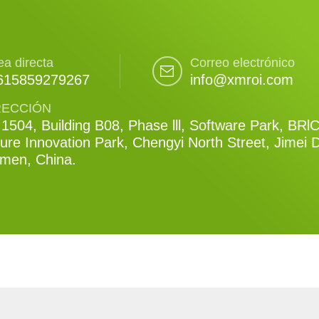
ea directa
Correo electrónico
615859279267
info@xmroi.com
RECCIÓN
1504, Building B08, Phase lll, Software Park, BRl
ure Innovation Park, Chengyi North Street, Jimei Di
amen, China.