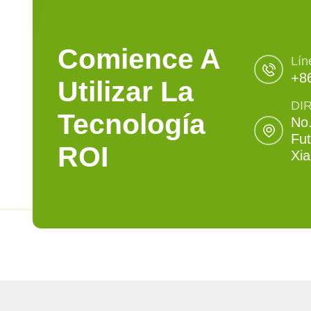
Comience A
Lín
+8
Utilizar La
DI
Tecnología
No.
Fut
ROI
Xi