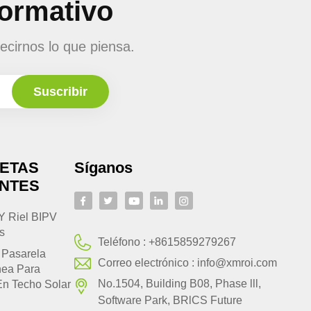
formativo
ecirnos lo que piensa.
UETAS
Síganos
ENTES
Y Riel BIPV
s
Teléfono :
+8615859279267
 Pasarela
Correo electrónico :
info@xmroi.com
nea Para
No.1504, Building B08, Phase lll,
En Techo Solar
Software Park, BRlCS Future