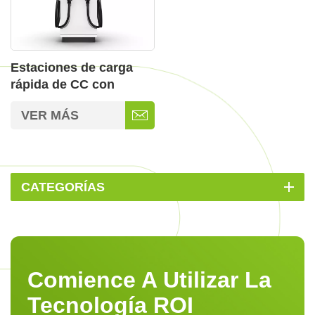
Estaciones de carga
rápida de CC con
conector doble para
VER MÁS
vehículos eléctricos
CATEGORÍAS
Comience A Utilizar La
Tecnología ROI