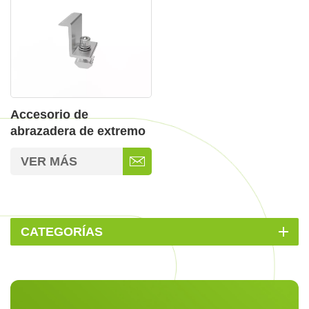
Accesorio de
abrazadera de extremo
de liberación rápida
VER MÁS
para sistemas de
montaje solar
CATEGORÍAS