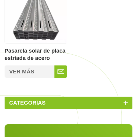
Pasarela solar de placa
estriada de acero
inoxidable ordinaria
VER MÁS
para montaje de
paneles solares
CATEGORÍAS