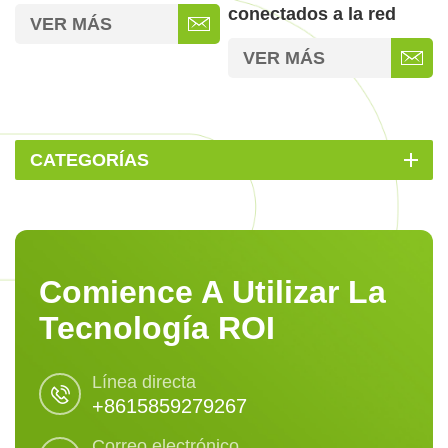
Construcción en
conectados a la red
VER MÁS
Energía
VER MÁS
CATEGORÍAS
Comience A Utilizar La
Tecnología ROI
Línea directa
+8615859279267
Correo electrónico