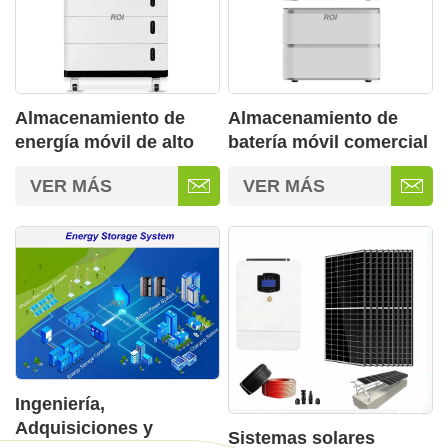
Almacenamiento de
Almacenamiento de
energía móvil de alto
batería móvil comercial
voltaje de 15/20/25 kWh
de gran capacidad de
VER MÁS
VER MÁS
2,3 kWh
Ingeniería,
Adquisiciones y
Sistemas solares