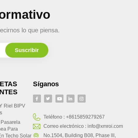
formativo
ecirnos lo que piensa.
UETAS
Síganos
ENTES
Y Riel BIPV
s
Teléfono :
+8615859279267
 Pasarela
Correo electrónico :
info@xmroi.com
nea Para
No.1504, Building B08, Phase lll,
En Techo Solar