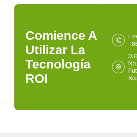
Comience A
Lín
+8
Utilizar La
DI
Tecnología
No.
Fut
ROI
Xi