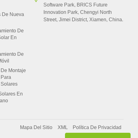
Software Park, BRlCS Future
Innovation Park, Chengyi North
s De Nueva
Street, Jimei District, Xiamen, China.
amiento De
Solar En
amiento De
óvil
 De Montaje
 Para
 Solares
Solares En
lano
Mapa Del Sitio
XML
Política De Privacidad