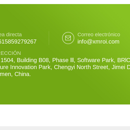
ea directa
Correo electrónico
615859279267
info@xmroi.com
RECCIÓN
1504, Building B08, Phase lll, Software Park, BRl
ure Innovation Park, Chengyi North Street, Jimei Di
amen, China.