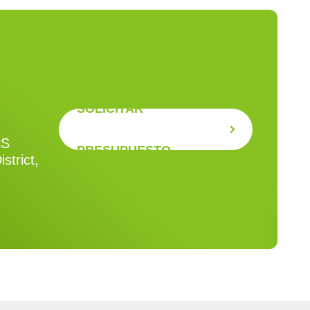
SOLICITAR
CS
PRESUPUESTO
strict,