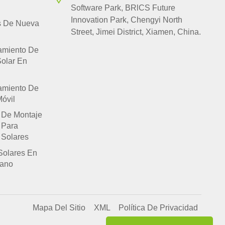
Software Park, BRlCS Future
Innovation Park, Chengyi North
s De Nueva
Street, Jimei District, Xiamen, China.
amiento De
Solar En
amiento De
óvil
 De Montaje
 Para
 Solares
Solares En
lano
Mapa Del Sitio
XML
Política De Privacidad