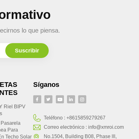
formativo
ecirnos lo que piensa.
UETAS
Síganos
ENTES
Y Riel BIPV
s
Teléfono :
+8615859279267
 Pasarela
Correo electrónico :
info@xmroi.com
nea Para
No.1504, Building B08, Phase lll,
En Techo Solar