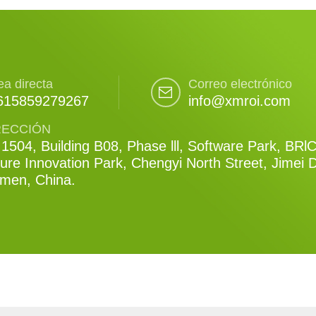
ea directa
Correo electrónico
615859279267
info@xmroi.com
RECCIÓN
1504, Building B08, Phase lll, Software Park, BRl
ure Innovation Park, Chengyi North Street, Jimei Di
amen, China.