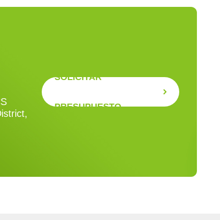
SOLICITAR
CS
PRESUPUESTO
strict,