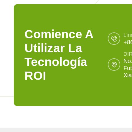
Comience A
Lín
+8
Utilizar La
DI
Tecnología
No.
Fut
ROI
Xi