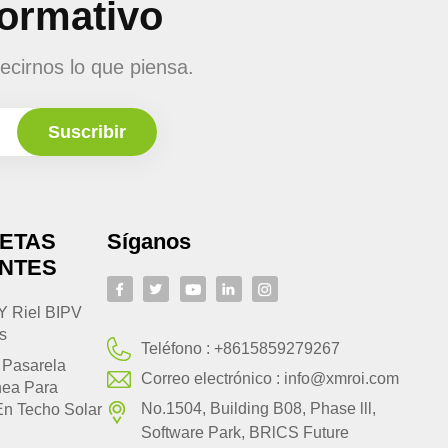
formativo
ecirnos lo que piensa.
UETAS
Síganos
ENTES
Y Riel BIPV
s
Teléfono :
+8615859279267
 Pasarela
Correo electrónico :
info@xmroi.com
nea Para
No.1504, Building B08, Phase lll,
En Techo Solar
Software Park, BRlCS Future