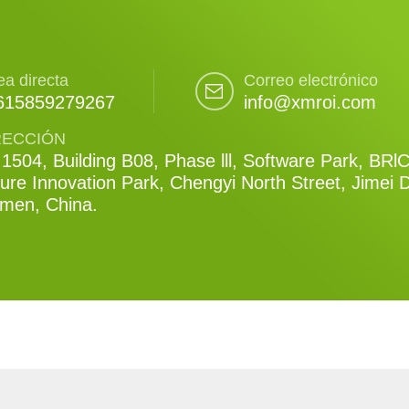
ea directa
Correo electrónico
615859279267
info@xmroi.com
RECCIÓN
1504, Building B08, Phase lll, Software Park, BRl
ure Innovation Park, Chengyi North Street, Jimei Di
amen, China.