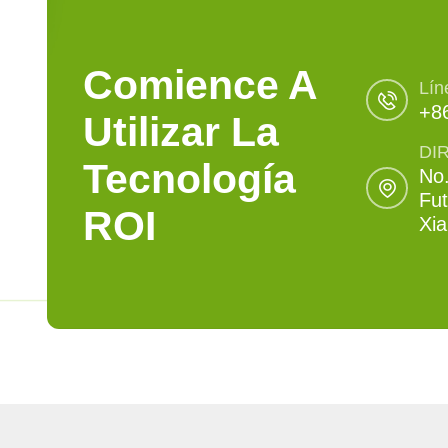
Comience A
Lín
+8
Utilizar La
DI
Tecnología
No.
Fut
ROI
Xi