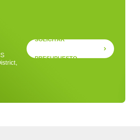
SOLICITAR
CS
PRESUPUESTO
strict,