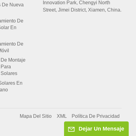
Innovation Park, Chengyi North
s De Nueva
Street, Jimei District, Xiamen, China.
amiento De
Solar En
amiento De
óvil
 De Montaje
 Para
 Solares
Solares En
lano
Mapa Del Sitio
XML
Política De Privacidad
Dejar Un Mensaje