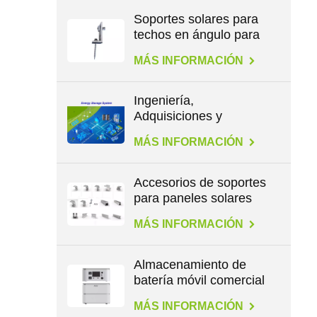
Soportes solares para
techos en ángulo para
patas en L
MÁS INFORMACIÓN
Ingeniería,
Adquisiciones y
Construcción en
MÁS INFORMACIÓN
Energía
Accesorios de soportes
para paneles solares
para todo tipo de
MÁS INFORMACIÓN
techos
Almacenamiento de
batería móvil comercial
de gran capacidad de
MÁS INFORMACIÓN
2,3 kWh