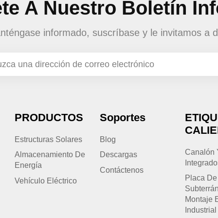
te A Nuestro Boletín In
téngase informado, suscríbase y le invitamos a d
PRODUCTOS
Soportes
ETIQ
CALI
Estructuras Solares
Blog
Canalón 
Almacenamiento De
Descargas
Integrado
Energía
Contáctenos
Placa De
Vehículo Eléctrico
Subterrá
Montaje 
Industrial