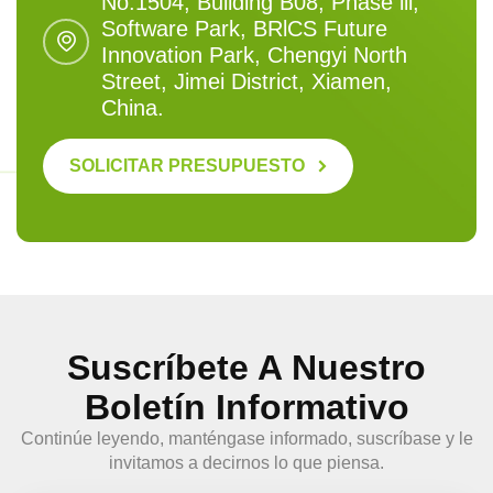
No.1504, Building B08, Phase lll,
Software Park, BRlCS Future
Innovation Park, Chengyi North
Street, Jimei District, Xiamen,
China.
SOLICITAR PRESUPUESTO
Suscríbete A Nuestro
Boletín Informativo
Continúe leyendo, manténgase informado, suscríbase y le
invitamos a decirnos lo que piensa.