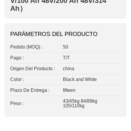
V/
100 Ah
48V/
200 Ah
48V/
314
Ah
）
PARÁMETROS DEL PRODUCTO
Pedido (MOQ) :
50
Pago :
T/T
Origen Del Producto :
china
Color :
Black and White
Plazo De Entrega :
fifteen
43/45kg 84/89kg
Peso :
105/110kg