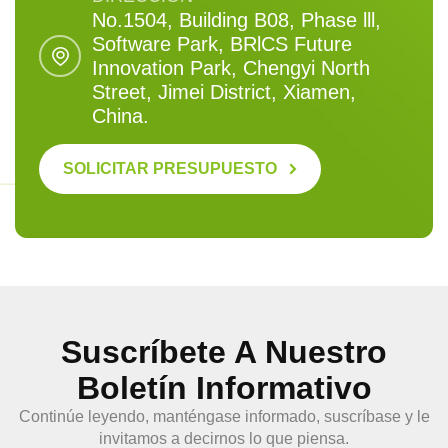
No.1504, Building B08, Phase lll,
Software Park, BRlCS Future
Innovation Park, Chengyi North
Street, Jimei District, Xiamen,
China.
SOLICITAR PRESUPUESTO
Suscríbete A Nuestro
Boletín Informativo
Continúe leyendo, manténgase informado, suscríbase y le
invitamos a decirnos lo que piensa.