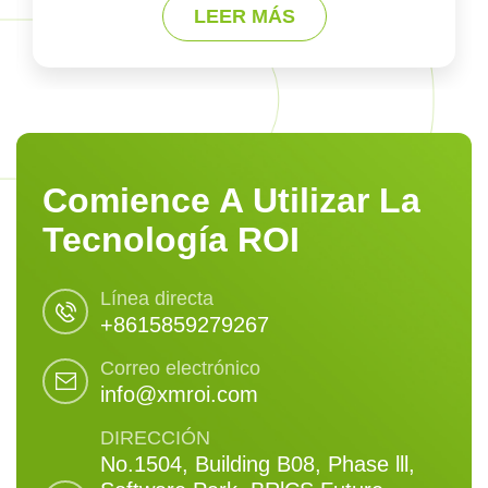
LEER MÁS
Comience A Utilizar La
Tecnología ROI
Línea directa
+8615859279267
Correo electrónico
info@xmroi.com
DIRECCIÓN
No.1504, Building B08, Phase lll,