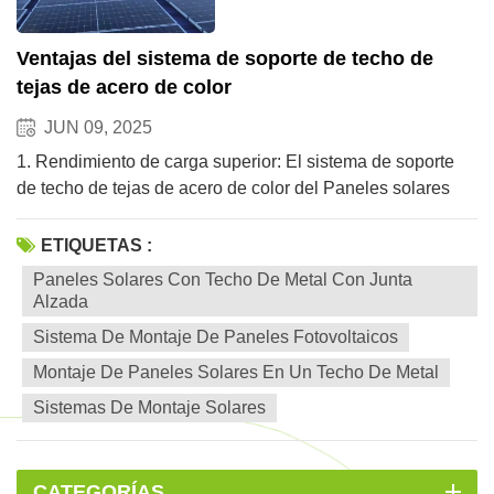
Ventajas del sistema de soporte de techo de
tejas de acero de color
JUN 09, 2025
1. Rendimiento de carga superior: El sistema de soporte
de techo de tejas de acero de color del Paneles solares
con techo de metal con junta alzada Está meticulosamente
diseñado y calculado para soportar diversas fuerzas,
ETIQUETAS :
incluido el peso propio del techo, cargas de viento y nieve
Paneles Solares Con Techo De Metal Con Junta
y cargas de mantenimiento del personal. El acero de alta
Alzada
resistencia y una forma estructural racional garantizan que
Sistema De Montaje De Paneles Fotovoltaicos
el techo permanezca estable incluso en condiciones
Montaje De Paneles Solares En Un Techo De Metal
climáticas extremas, brindando protección de seguridad
confiable para las personas y los equipos dentro del
Sistemas De Montaje Solares
edificio. 2. Excelente resistencia al viento: En zonas
costeras o regiones ventosas, la resistencia al viento es un
indicador crucial para medir la seguridad de las estructuras
CATEGORÍAS