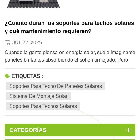
¿Cuánto duran los soportes para techos solares
y qué mantenimiento requieren?
JUL 22, 2025
Cuando la gente piensa en energía solar, suele imaginarse
paneles brillantes absorbiendo el sol en un tejado. Pero
hay un héroe menos glamoroso que lo mantiene todo
unido: el soportes de techo para paneles solaresNo es
ETIQUETAS :
llamativo, pero es la columna vertebral de toda la
Soportes Para Techo De Paneles Solares
operación. Y, como cualquier estructura expuesta a la
Sistema De Montaje Solar
intemperie, plantea dos preguntas importantes: ¿cuánto
durará y qué tipo de mantenimiento necesita? Están
Soportes Para Techos Solares
hechos para perdurar, ¿pero por cuánto tiempo?Un bien
hecho sistema de montaje solarLos paneles solares,
especialmente los fabricados con aluminio de alta calidad
CATEGORÍAS
o acero inoxidable, pueden durar fácilmente entre 25 y 30